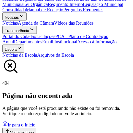
Municipais
Lei Orgânica
Regimento Interno
Legislação Municipal
Consolidada
Manual de Redação
Perguntas Frequentes
Notícias
Notícias
Agenda da Câmara
Vídeos das Reuniões
Transparência
Portal do Cidadão
Licitações
PCA - Plano de Contratação
Anual
Departamentos
Email Institucional
Acesso à Informação
Escola
Notícias da Escola
Arquivos da Escola
404
Página não encontrada
A página que você está procurando não existe ou foi removida.
Verifique o endereço digitado ou volte ao início.
Ir para o Início
Voltar ao topo