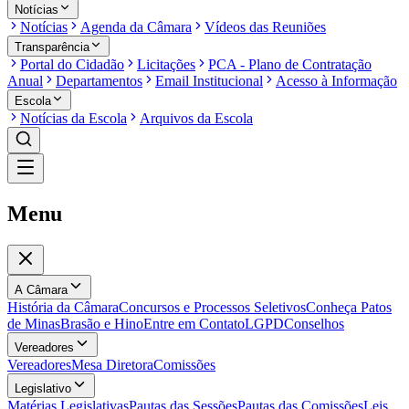
Notícias
Notícias
Agenda da Câmara
Vídeos das Reuniões
Transparência
Portal do Cidadão
Licitações
PCA - Plano de Contratação
Anual
Departamentos
Email Institucional
Acesso à Informação
Escola
Notícias da Escola
Arquivos da Escola
Menu
A Câmara
História da Câmara
Concursos e Processos Seletivos
Conheça Patos
de Minas
Brasão e Hino
Entre em Contato
LGPD
Conselhos
Vereadores
Vereadores
Mesa Diretora
Comissões
Legislativo
Matérias Legislativas
Pautas das Sessões
Pautas das Comissões
Leis