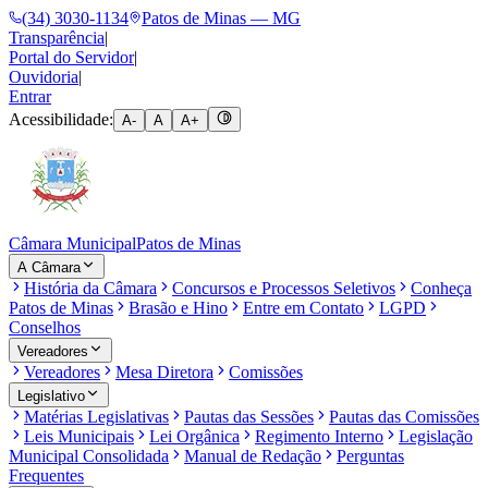
(34) 3030-1134
Patos de Minas — MG
Transparência
|
Portal do Servidor
|
Ouvidoria
|
Entrar
Acessibilidade:
A-
A
A+
Câmara Municipal
Patos de Minas
A Câmara
História da Câmara
Concursos e Processos Seletivos
Conheça
Patos de Minas
Brasão e Hino
Entre em Contato
LGPD
Conselhos
Vereadores
Vereadores
Mesa Diretora
Comissões
Legislativo
Matérias Legislativas
Pautas das Sessões
Pautas das Comissões
Leis Municipais
Lei Orgânica
Regimento Interno
Legislação
Municipal Consolidada
Manual de Redação
Perguntas
Frequentes